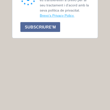
es transfereixin a Brevo per al
seu tractament i d'acord amb la
seva política de privacitat.
Brevo's Privacy Policy.
SUBSCRIURE'M